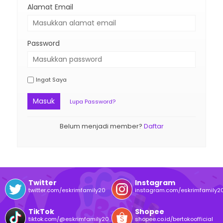
Alamat Email
Password
Ingat Saya
Masuk
Lupa Password?
Belum menjadi member?
Daftar
Twitter
Instagram
twitter.com/eskrimfamily20
instagram.com/eskrimfamily2
TikTok
Shopee
tiktok.com/@eskrimfamily20
shopee.co.id/bertokoofficial