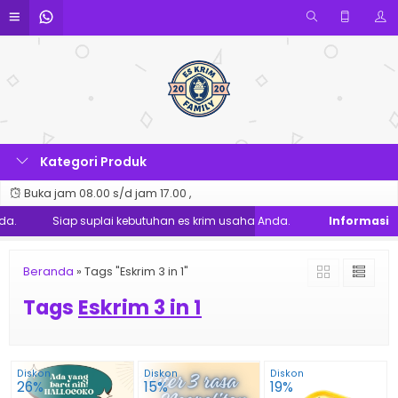
Kategori Produk
Buka jam 08.00 s/d jam 17.00 ,
a.
Siap suplai kebutuhan es krim usaha Anda.
Beranda
»
Tags "Eskrim 3 in 1"
Tags
Eskrim 3 in 1
Diskon
Diskon
Diskon
26%
15%
19%