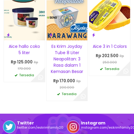
Aice hallo coko
Es Krim Joyday
Aice 3 in 1 Colors
5 liter
Tube 8 Liter
Rp 202.500
Rp
Neapolitan: 3
Rp 125.000
Rp
250.000
Rasa dalam 1
170.000
Tersedia
Kemasan Besar
Tersedia
Rp 170.000
Rp
200.000
Tersedia
Twitter
Instagram
twitter.com/eskrimfamily20
instagram.com/eskrimfamily2