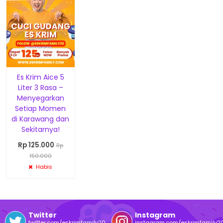
Es Krim Aice 5
Liter 3 Rasa –
Menyegarkan
Setiap Momen
di Karawang dan
Sekitarnya!
Rp 125.000
Rp
150.000
Habis
Twitter
Instagram
twitter.com/eskrimfamily20
instagram.com/eskrimfamily2