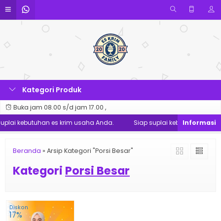
Kategori Produk
Buka jam 08.00 s/d jam 17.00 ,
uplai kebutuhan es krim usaha Anda.
Siap suplai kebutuhan es kri
Beranda
»
Arsip Kategori "Porsi Besar"
Kategori
Porsi Besar
Diskon
17%