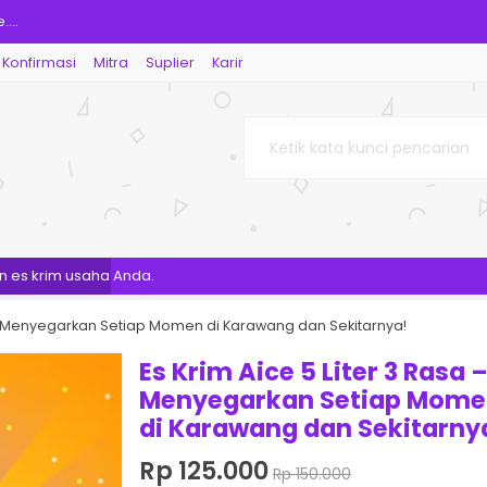
...
Konfirmasi
Mitra
Suplier
Karir
ru....
N A KARAWANG....
r Rasa Durian....
ings Waku-Waku Rasa Buah!....
r rasa cokelat....
 krim usaha Anda.
m 8 Liter Neapolitan....
a – Menyegarkan Setiap Momen di Karawang dan Sekitarnya!
 Rasa - Menyegarkan Setiap M....
Es Krim Aice 5 Liter 3 Rasa 
Menyegarkan Setiap Mom
di Karawang dan Sekitarny
Rp 125.000
Rp 150.000