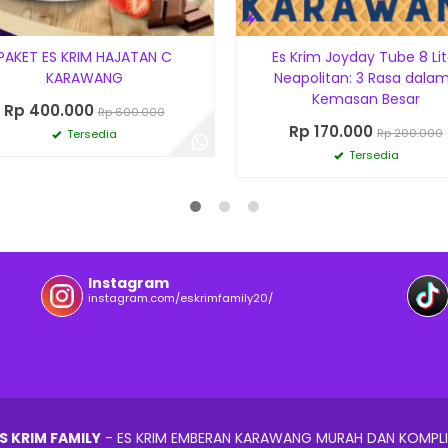
PAKET ES KRIM HAJATAN C
Es Krim Joyday Tube 8 Lit
KARAWANG
Neapolitan: 3 Rasa dalam
Kemasan Besar
Rp 400.000
Rp 600.000
Rp 170.000
Rp 200.000
Tersedia
Tersedia
Instagram
instagram.com/eskrimfamily20/
S KRIM FAMILY
- ES KRIM EMBERAN KARAWANG MURAH DAN KOMPL