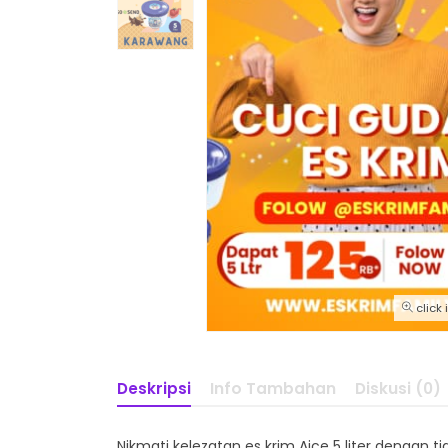
click
Deskripsi
Info Tambahan
Diskusi (0)
Nikmati kelezatan es krim Aice 5 liter dengan 