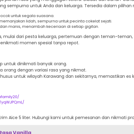
 sempurna untuk Anda dan keluarga. Tersedia dalam pilihan ra
cocok untuk segala suasana.
emanjakan lidah, sempurna untuk pecinta cokelat sejati.
dan manis, menambah keceriaan di setiap gigitan.
acara, mulai dari pesta keluarga, pertemuan dengan teman-teman,
 menikmati momen spesial tanpa repot.
p untuk dinikmati banyak orang.
orang dengan variasi rasa yang nikmat.
usus untuk wilayah Karawang dan sekitarnya, memastikan es kri
mfamily20/
DTyqWJPQmL/
rim Aice 5 liter. Hubungi kami untuk pemesanan dan nikmati pr
 Rasa Vanilla