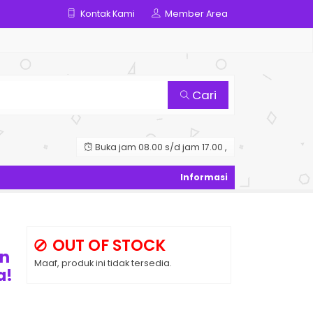
Kontak Kami
Member Area
Cari
Buka jam 08.00 s/d jam 17.00 ,
–
OUT OF STOCK
en
Maaf, produk ini tidak tersedia.
a!