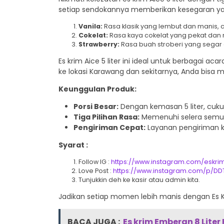
setiap sendokannya memberikan kesegaran yang
Vanila:
Rasa klasik yang lembut dan manis, 
Cokelat:
Rasa kaya cokelat yang pekat dan m
Strawberry:
Rasa buah stroberi yang segar 
Es krim Aice 5 liter ini ideal untuk berbagai 
ke lokasi Karawang dan sekitarnya, Anda bisa
Keunggulan Produk:
Porsi Besar:
Dengan kemasan 5 liter, cuku
Tiga Pilihan Rasa:
Memenuhi selera semua 
Pengiriman Cepat:
Layanan pengiriman kh
Syarat :
Follow IG :
https://www.instagram.com/eskri
Love Post :
https://www.instagram.com/p/D
Tunjukkin deh ke kasir atau admin kita.
Jadikan setiap momen lebih manis dengan Es K
BACA JUGA :
Es krim Emberan 8 Liter