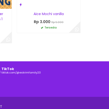
er
Aice Mochi vanilla
 1
Rp 3.000
Rp 5.000
Tersedia
TikTok
tiktok.com/@eskrimfamily20
IT