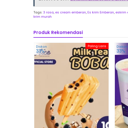
Tags:
3 rasa
,
es cream emberan
,
Es krim Emberan
,
eskrim
krim murah
Produk Rekomendasi
Paling Laris
Diskon
Diskon
33%
33%