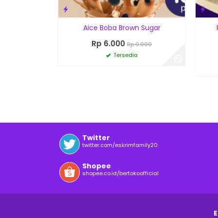
Aice Boba Brown Sugar
Rp 6.000
Rp 9.000
Tersedia
Twitter
twitter.com/eskrimfamily20
Shopee
shopee.co.id/bertokoofficial
E