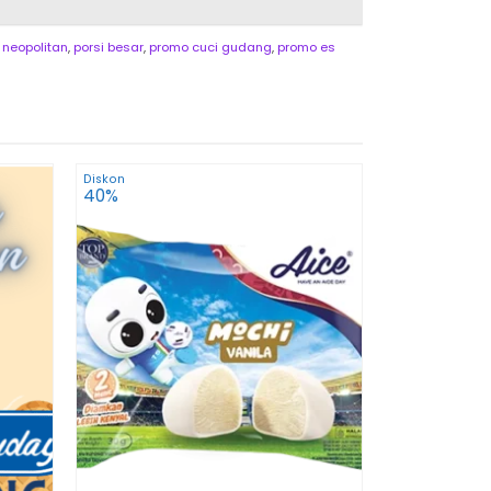
,
neopolitan
,
porsi besar
,
promo cuci gudang
,
promo es
Diskon
Diskon
Es krim E
40%
17%
Rp 25