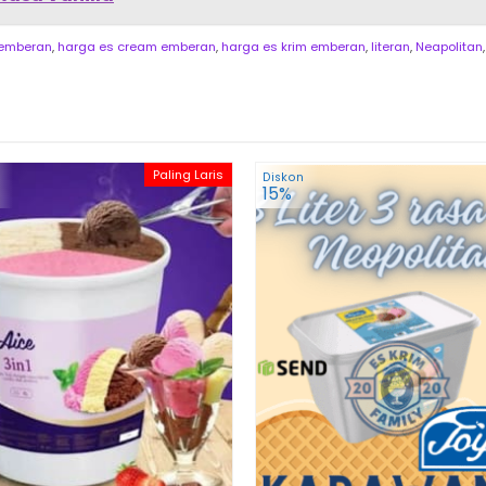
 emberan
,
harga es cream emberan
,
harga es krim emberan
,
literan
,
Neapolitan
Paling Laris
Diskon
15%