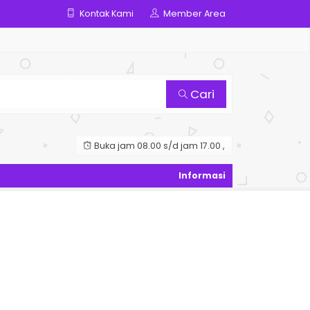
Kontak Kami
Member Area
Cari
Buka jam 08.00 s/d jam 17.00 ,