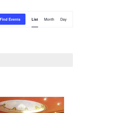
Event
Find Events
List
Month
Day
Views
Navigation