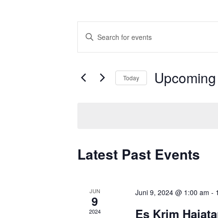
Events
Enter
Search
Keyword.
Search
and
for
Views
Upcoming
Events
Today
Navigation
by
Select
Keyword.
date.
Latest Past Events
JUN
Juni 9, 2024 @ 1:00 am
-
9
Es Krim Hajat
2024